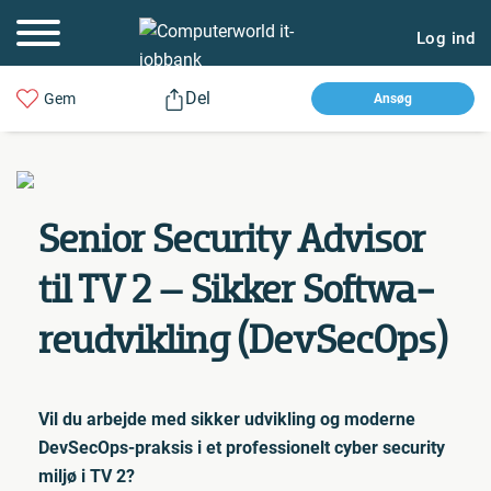
Log ind
Del
Gem
Ansøg
Senior Security Advisor
til TV 2 – Sikker Softwa­
re­ud­vik­ling (DevSecOps)
Vil du arbejde med sikker udvikling og moderne
DevSecOps-praksis i et professionelt cyber security
miljø i TV 2?