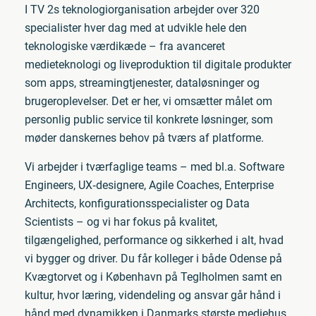
I TV 2s teknologiorganisation arbejder over 320
specialister hver dag med at udvikle hele den
teknologiske værdikæde – fra avanceret
medieteknologi og liveproduktion til digitale produkter
som apps, streamingtjenester, dataløsninger og
brugeroplevelser. Det er her, vi omsætter målet om
personlig public service til konkrete løsninger, som
møder danskernes behov på tværs af platforme.
Vi arbejder i tværfaglige teams – med bl.a. Software
Engineers, UX‑designere, Agile Coaches, Enterprise
Architects, konfigurationsspecialister og Data
Scientists – og vi har fokus på kvalitet,
tilgængelighed, performance og sikkerhed i alt, hvad
vi bygger og driver. Du får kolleger i både Odense på
Kvægtorvet og i København på Teglholmen samt en
kultur, hvor læring, videndeling og ansvar går hånd i
hånd med dynamikken i Danmarks største mediehus.