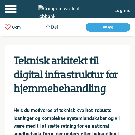
Log ind
Del
Gem
Ansøg
Teknisk arkitekt til
digital in­fra­struk­tur for
hjem­me­be­hand­ling
Hvis du motiveres af teknisk kvalitet, robuste
løsninger og komplekse systemlandskaber og vil
være med til at sætte retning for en national
sundhedsplatform, der understøtter behandling i