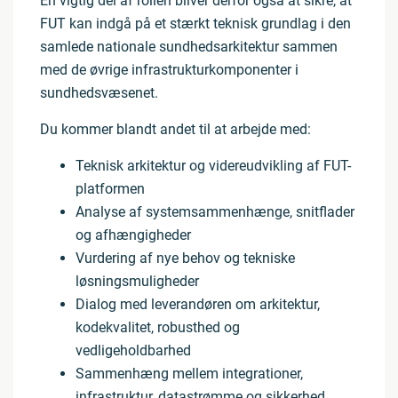
En vigtig del af rollen bliver derfor også at sikre, at
FUT kan indgå på et stærkt teknisk grundlag i den
samlede nationale sundhedsarkitektur sammen
med de øvrige infrastrukturkomponenter i
sundhedsvæsenet.
Du kommer blandt andet til at arbejde med:
Teknisk arkitektur og videreudvikling af FUT-
platformen
Analyse af systemsammenhænge, snitflader
og afhængigheder
Vurdering af nye behov og tekniske
løsningsmuligheder
Dialog med leverandøren om arkitektur,
kodekvalitet, robusthed og
vedligeholdbarhed
Sammenhæng mellem integrationer,
infrastruktur, datastrømme og sikkerhed