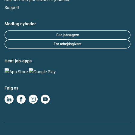
Support
Modtag nyheder
For jobsøgere
For arbejdsgivere
Hent job-apps
Følg os