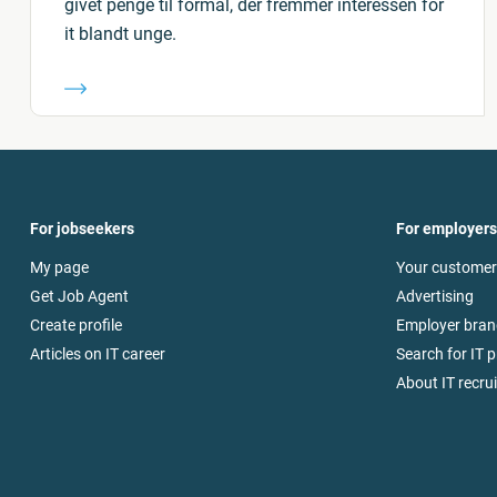
givet penge til formål, der fremmer interessen for
it blandt unge.
For jobseekers
For employers
My page
Your customer
Get Job Agent
Advertising
Create profile
Employer bran
Articles on IT career
Search for IT p
About IT recru