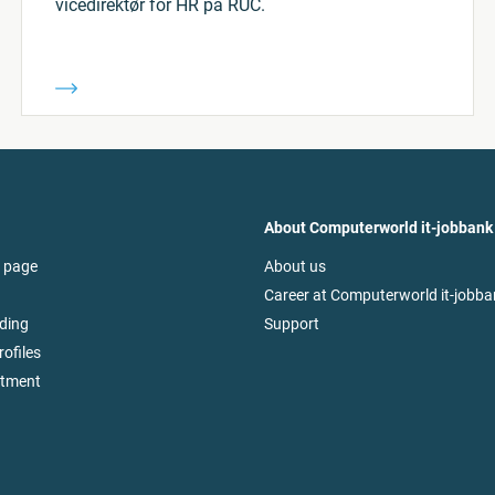
vicedirektør for HR på RUC.
About Computerworld it-jobbank
 page
About us
Career at Computerworld it-jobba
ding
Support
rofiles
itment