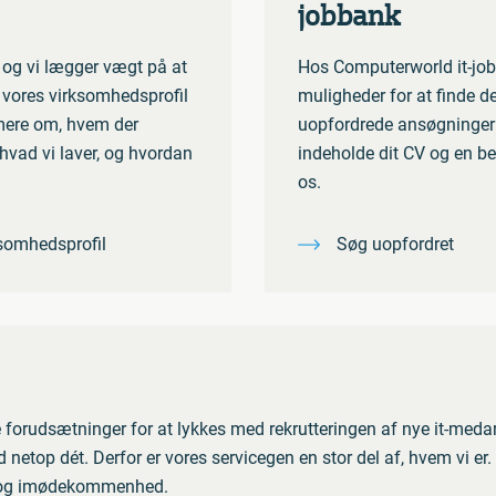
jobbank
, og vi lægger vægt på at
Hos Computerworld it-jobb
l vores virksomhedsprofil
muligheder for at finde de
mere om, hvem der
uopfordrede ansøgninger 
hvad vi laver, og hvordan
indeholde dit CV og en be
os.
somhedsprofil
Søg uopfordret
 forudsætninger for at lykkes med rekrutteringen af nye it-medar
netop dét. Derfor er vores servicegen en stor del af, hvem vi e
ed og imødekommenhed.