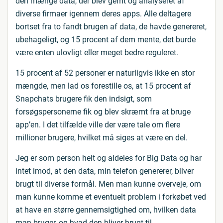
den mænge data, der blev gemt og analyseret af
diverse firmaer igennem deres apps. Alle deltagere
bortset fra to fandt brugen af data, de havde genereret,
ubehageligt, og 15 procent af dem mente, det burde
være enten ulovligt eller meget bedre reguleret.
15 procent af 52 personer er naturligvis ikke en stor
mængde, men lad os forestille os, at 15 procent af
Snapchats brugere fik den indsigt, som
forsøgspersonerne fik og blev skræmt fra at bruge
app’en. I det tilfælde ville der være tale om flere
millioner brugere, hvilket må siges at være en del.
Jeg er som person helt og aldeles for Big Data og har
intet imod, at den data, min telefon genererer, bliver
brugt til diverse formål. Men man kunne overveje, om
man kunne komme et eventuelt problem i forkøbet ved
at have en større gennemsigtighed om, hvilken data
man bruger, og hvad den bliver brugt til.