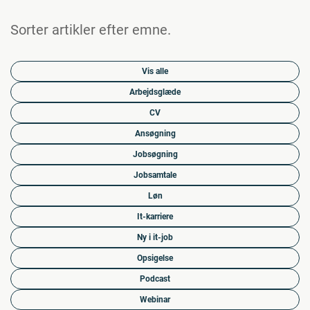
Sorter artikler efter emne.
Vis alle
Arbejdsglæde
CV
Ansøgning
Jobsøgning
Jobsamtale
Løn
It-karriere
Ny i it-job
Opsigelse
Podcast
Webinar