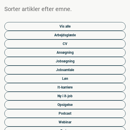
Sorter artikler efter emne.
Vis alle
Arbejdsglæde
CV
Ansøgning
Jobsøgning
Jobsamtale
Løn
It-karriere
Ny i it-job
Opsigelse
Podcast
Webinar