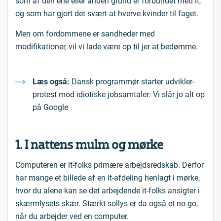
som af den ene eller anden grund er forbundet med it,
og som har gjort det svært at hverve kvinder til faget.
Men om fordommene er sandheder med
modifikationer, vil vi lade være op til jer at bedømme.
Læs også:
Dansk programmør starter udvikler-
protest mod idiotiske jobsamtaler: Vi slår jo alt op
på Google
1. I nattens mulm og mørke
Computeren er it-folks primære arbejdsredskab. Derfor
har mange et billede af en it-afdeling henlagt i mørke,
hvor du alene kan se det arbejdende it-folks ansigter i
skærmlysets skær. Stærkt sollys er da også et no-go,
når du arbejder ved en computer.