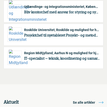
Udlændinge- og Integrationsministeriet, København K
Bliv kontorchef med ansvar for styring og systemforvaltning af Udlændinge- og Integrationsministeriets it-portefølje
Roskilde Universitet, Roskilde og mulighed for hjemmearbejde
Projektchef til nyetableret Projekt- og metodeenhed i administrationen på Roskilde Universitet
Region Midtjylland, Aarhus N og mulighed for hjemmearbejde
IT-specialist – teknik, koordinering og samarbejde - 1-årigt vikariat
Aktuelt
Se alle artikler