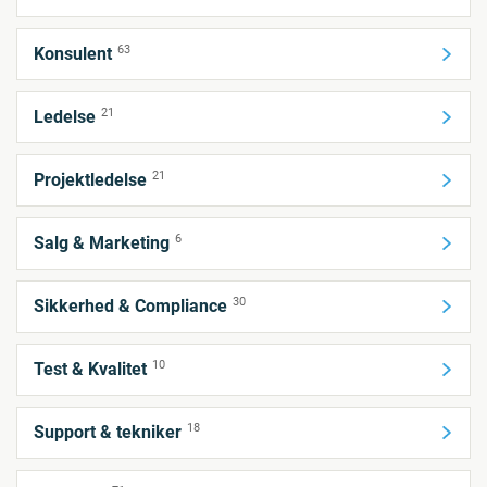
63
Konsulent
21
Ledelse
21
Projektledelse
6
Salg & Marketing
30
Sikkerhed & Compliance
10
Test & Kvalitet
18
Support & tekniker