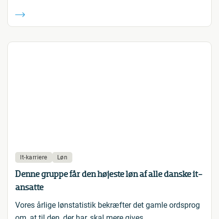
It-karriere
Løn
Denne gruppe får den højeste løn af alle danske it-
ansatte
Vores årlige lønstatistik bekræfter det gamle ordsprog
om, at til den, der har, skal mere gives.