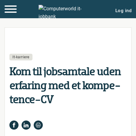
Log ind
It-karriere
Kom til job­sam­ta­le uden
erfaring med et kom­pe­
ten­ce-CV