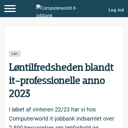
Log ind
Løn
Lønt­il­freds­he­den blandt
it-pro­fes­sio­nel­le anno
2023
I løbet af vinteren 22/23 har vi hos
Computerworld it-jobbank indsamlet over
2.500 besvarelser om lønforhold og