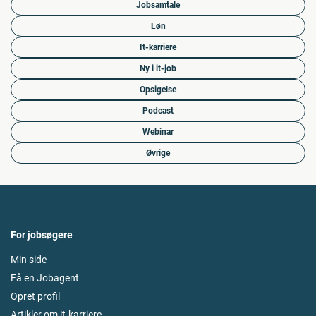
Jobsamtale
Løn
It-karriere
Ny i it-job
Opsigelse
Podcast
Webinar
Øvrige
For jobsøgere
Min side
Få en Jobagent
Opret profil
Artikler om it-karriere