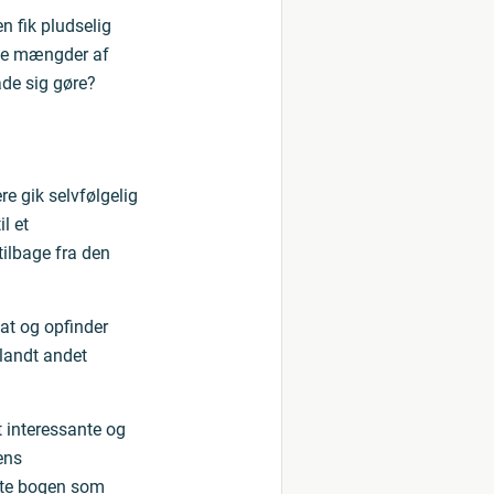
n fik pludselig
ige mængder af
ade sig gøre?
 gik selvfølgelig
l et
ilbage fra den
at og opfinder
blandt andet
 interessante og
ens
atte bogen som