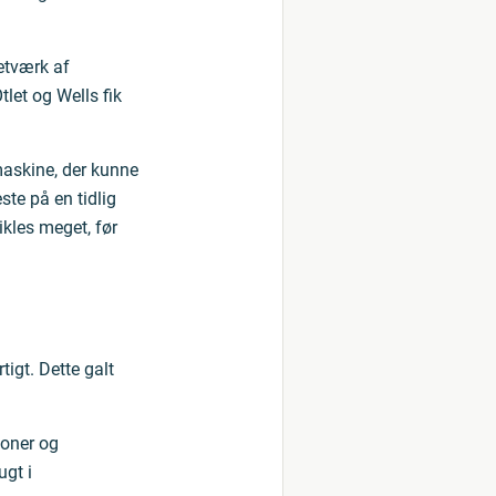
etværk af
let og Wells fik
askine, der kunne
te på en tidlig
ikles meget, før
igt. Dette galt
ioner og
gt i