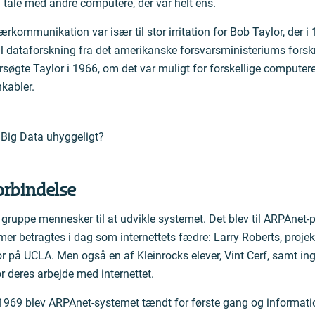
 tale med andre computere, der var helt ens.
kommunikation var især til stor irritation for Bob Taylor, der i
il dataforskning fra det amerikanske forsvarsministeriums fors
søgte Taylor i 1966, om det var muligt for forskellige compute
nkabler.
 Big Data uhyggeligt?
orbindelse
ruppe mennesker til at udvikle systemet. Det blev til ARPAnet-pro
 betragtes i dag som internettets fædre: Larry Roberts, projek
or på UCLA. Men også en af Kleinrocks elever, Vint Cerf, samt in
or deres arbejde med internettet.
969 blev ARPAnet-systemet tændt for første gang og informatio