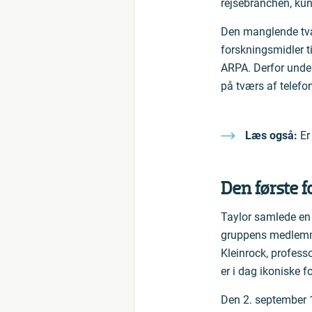
rejsebranchen, kun
Den manglende tvær
forskningsmidler t
ARPA. Derfor under
på tværs af telefo
Læs også:
Er
Den første f
Taylor samlede en g
gruppens medlemmer
Kleinrock, profess
er i dag ikoniske f
Den 2. september 1