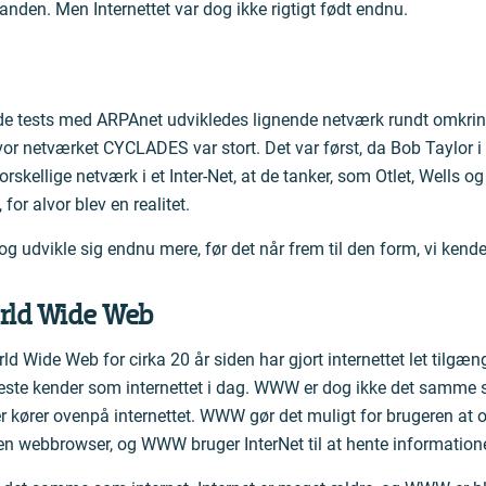
anden. Men Internettet var dog ikke rigtigt født endnu.
de tests med ARPAnet udvikledes lignende netværk rundt omkrin
hvor netværket CYCLADES var stort. Det var først, da Bob Taylor i
orskellige netværk i et Inter-Net, at de tanker, som Otlet, Wells 
for alvor blev en realitet.
dog udvikle sig endnu mere, før det når frem til den form, vi kende
ld Wide Web
d Wide Web for cirka 20 år siden har gjort internettet let tilgæng
fleste kender som internettet i dag. WWW er dog ikke det samme 
r kører ovenpå internettet. WWW gør det muligt for brugeren at op
i en webbrowser, og WWW bruger InterNet til at hente information