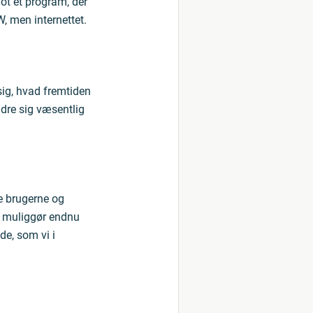
ot et program, der
, men internettet.
sig, hvad fremtiden
ndre sig væsentlig
re brugerne og
r muliggør endnu
de, som vi i