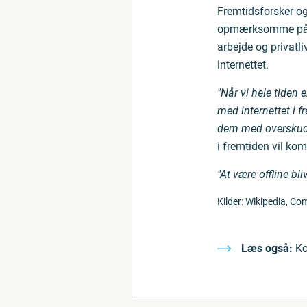
Fremtidsforsker og
opmærksomme på, h
arbejde og privatli
internettet.
"Når vi hele tiden e
med internettet i f
dem med overskud 
i fremtiden vil kom
"At være offline bli
Kilder: Wikipedia, C
Læs også:
Ko