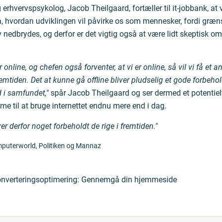
 erhvervspsykolog, Jacob Theilgaard, fortæller til it-jobbank, at
vordan udviklingen vil påvirke os som mennesker, fordi græ
v nedbrydes, og derfor er det vigtig også at være lidt skeptisk o
r online, og chefen også forventer, at vi er online, så vil vi få et an
remtiden. Det at kunne gå offline bliver pludselig et gode forbeho
i samfundet,"
spår Jacob Theilgaard og ser dermed et potentielt
me til at bruge internettet endnu mere end i dag.
ver derfor noget forbeholdt de rige i fremtiden."
omputerworld, Politiken og Mannaz
nverteringsoptimering: Gennemgå din hjemmeside