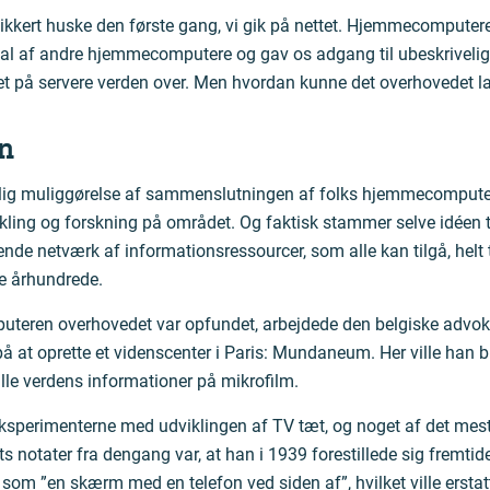
kkert huske den første gang, vi gik på nettet. Hjemmecomputere
 utal af andre hjemmecomputere og gav os adgang til ubeskrivel
et på servere verden over. Men hvordan kunne det overhovedet l
n
tlig muliggørelse af sammenslutningen af folks hjemmecomputere
ling og forskning på området. Og faktisk stammer selve idéen ti
 netværk af informationsressourcer, som alle kan tilgå, helt t
ige århundrede.
teren overhovedet var opfundet, arbejdede den belgiske advok
på at oprette et videnscenter i Paris: Mundaneum. Her ville han 
lle verdens informationer på mikrofilm.
eksperimenterne med udviklingen af TV tæt, og noget af det mest
s notater fra dengang var, at han i 1939 forestillede sig fremtid
 som ”en skærm med en telefon ved siden af”, hvilket ville erst