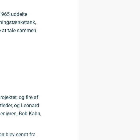
 1965 uddelte
kningstænketank,
re at tale sammen
jektet, og fire af
tleder, og Leonard
geniøren, Bob Kahn,
n blev sendt fra