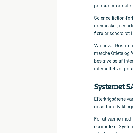
primær informatio
Science fiction-fo
mennesker, der udv
flere år senere ret 
Vannevar Bush, en
matche Otlets og W
beskrivelse af inte
internettet var pa
Systemet S
Efterkrigsårene va
også for udvikling
For at værne mod 
computere. Systeme