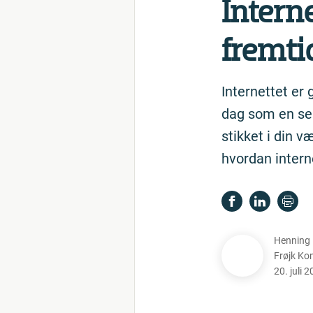
In­ter­
fremti
Internettet er
dag som en sel
stikket i din v
hvordan intern
Henning 
Frøjk Ko
20. juli 