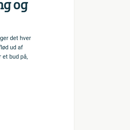
ing og
ger det hver
lød ud af
r et bud på,