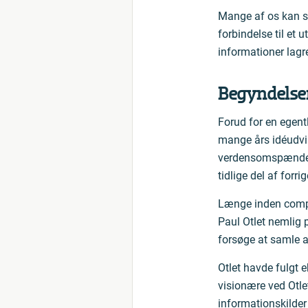
Mange af os kan si
forbindelse til et
informationer lagr
Begyndelse
Forud for en egen
mange års idéudvik
verdensomspændende
tidlige del af forr
Længe inden compu
Paul Otlet nemlig 
forsøge at samle a
Otlet havde fulgt 
visionære ved Otlet
informationskilder