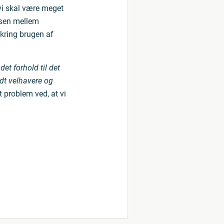
 vi skal være meget
nsen mellem
mkring brugen af
det forhold til det
ldt velhavere og
 problem ved, at vi