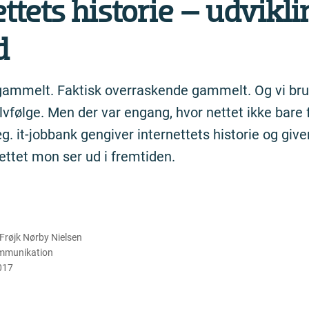
net­tets historie – udvikl
d
 gammelt. Faktisk overraskende gammelt. Og vi bru
vfølge. Men der var engang, hvor nettet ikke bare f
æg. it-jobbank gengiver internettets historie og give
ettet mon ser ud i fremtiden.
Frøjk Nørby Nielsen
mmunikation
2017