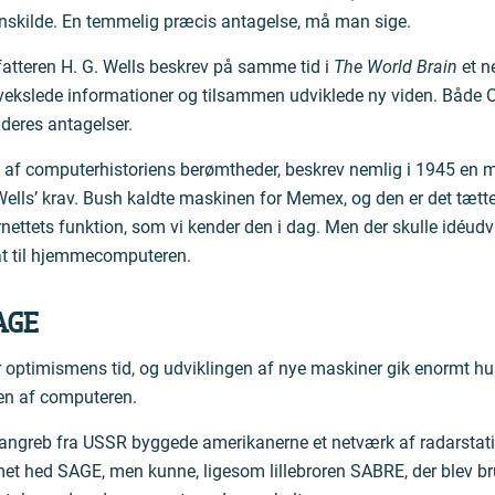
nskilde. En temmelig præcis antagelse, må man sige.
rfatteren H. G. Wells beskrev på samme tid i
The World Brain
et n
ekslede informationer og tilsammen udviklede ny viden. Både Ot
i deres antagelser.
 af computerhistoriens berømtheder, beskrev nemlig i 1945 en m
ells’ krav. Bush kaldte maskinen for Memex, og den er det tættes
rnettets funktion, som vi kender den i dag. Men der skulle idéudv
rat til hjemmecomputeren.
AGE
r optimismens tid, og udviklingen af nye maskiner gik enormt hurt
en af computeren.
angreb fra USSR byggede amerikanerne et netværk af radarstat
t hed SAGE, men kunne, ligesom lillebroren SABRE, der blev bru