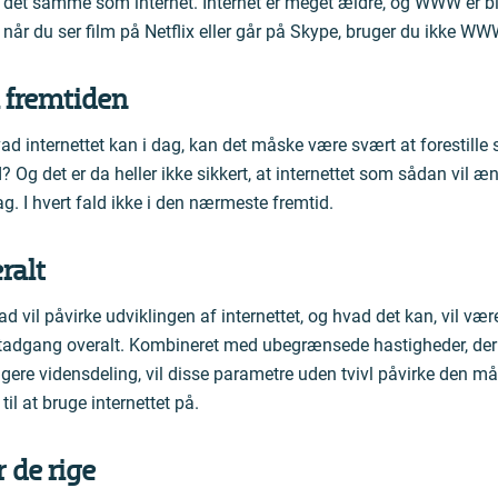
det samme som internet. Internet er meget ældre, og WWW er bl
når du ser film på Netflix eller går på Skype, bruger du ikke WWW
i fremtiden
ad internettet kan i dag, kan det måske være svært at forestille 
 Og det er da heller ikke sikkert, at internettet som sådan vil æ
dag. I hvert fald ikke i den nærmeste fremtid.
ralt
d vil påvirke udviklingen af internettet, og hvad det kan, vil væ
tadgang overalt. Kombineret med ubegrænsede hastigheder, de
ere vidensdeling, vil disse parametre uden tvivl påvirke den må
l at bruge internettet på.
r de rige