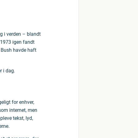
g i verden – blandt
 1973 igen fandt
og Bush havde haft
r i dag.
eligt for enhver,
som internet, men
leve tekst, lyd,
erne.