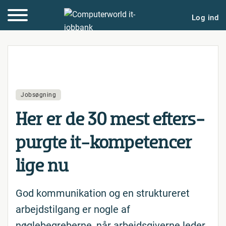
Log ind
Jobsøgning
Her er de 30 mest ef­ter­s­
purg­te it-kom­pe­ten­cer
lige nu
God kommunikation og en struktureret
arbejdstilgang er nogle af
nøglebegreberne, når arbejdsgiverne leder