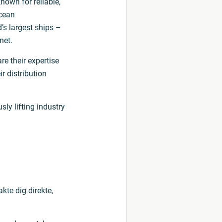
nown for reliable,
ocean
’s largest ships –
net.
e their expertise
r distribution
sly lifting industry
kte dig direkte,