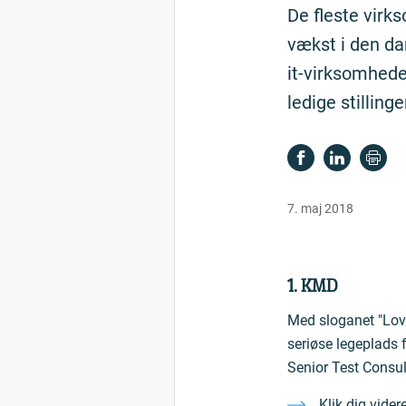
De fleste virk
vækst i den da
it-virksomhede
ledige stillinge
7. maj 2018
1. KMD
Med sloganet "Love
seriøse legeplads f
Senior Test Consul
Klik dig vider