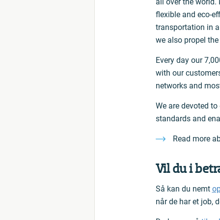
all over the world.
flexible and eco-e
transportation in a
we also propel the
Every day our 7,00
with our customers
networks and most o
We are devoted to c
standards and enab
Read more abo
Vil du i betr
Så kan du nemt
op
når de har et job,