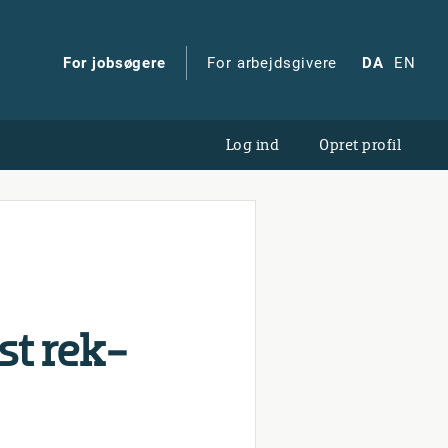
For jobsøgere
For arbejdsgivere
DA
EN
Log ind
Opret profil
st re­k­