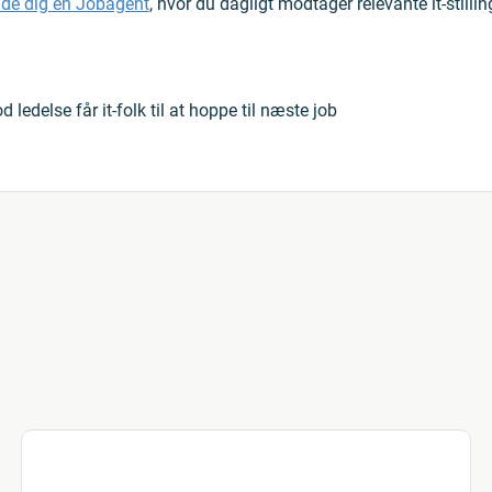
lde dig en Jobagent
, hvor du dagligt modtager relevante it-stilli
 ledelse får it-folk til at hoppe til næste job