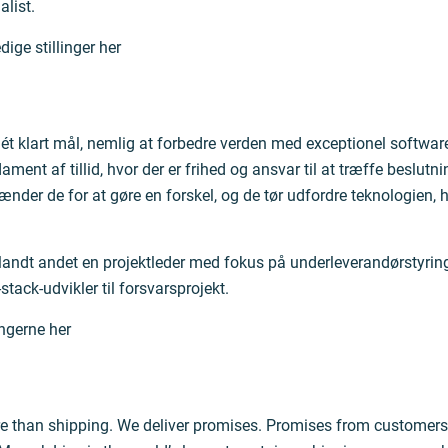
list.
dige stillinger her
t klart mål, nemlig at forbedre verden med exceptionel softwar
ament af tillid, hvor der er frihed og ansvar til at træffe beslutn
nder de for at gøre en forskel, og de tør udfordre teknologien
landt andet en projektleder med fokus på underleverandørstyring,
stack-udvikler til forsvarsprojekt.
ingerne her
e than shipping. We deliver promises. Promises from customer