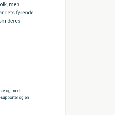
folk, men
landets førende
 om deres
este og mest
T-supporter og en