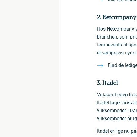
2. Netcompany
Hos Netcompany vægt
branchen, som prio
teamevents til spo
eksempelvis nyudda
Find de ledige
3. Itadel
Virksomheden besk
Itadel tager ansvar
virksomheder i Dan
virksomheder bruger
Itadel er lige nu p