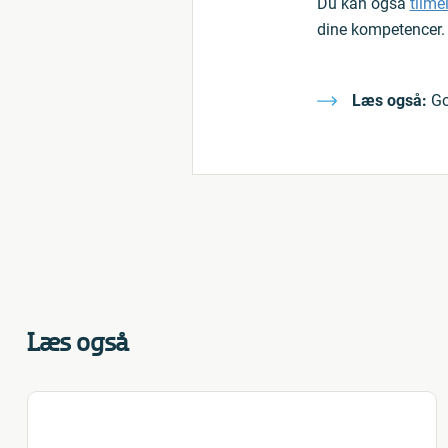
Du kan også
tilme
dine kompetencer.
Læs også:
God
Læs også