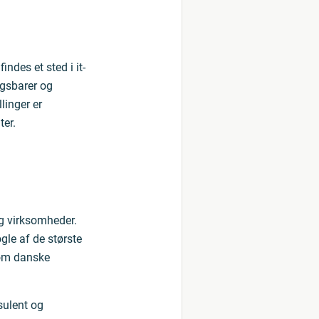
ndes et sted i it-
agsbarer og
linger er
ter.
g virksomheder.
gle af de største
som danske
sulent og