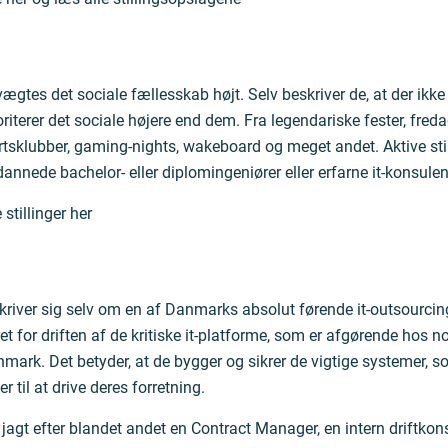
es det sociale fællesskab højt. Selv beskriver de, at der ikke fi
riterer det sociale højere end dem. Fra legendariske fester, fred
rtsklubber, gaming-nights, wakeboard og meget andet. Aktive stil
nnede bachelor- eller diplomingeniører eller erfarne it-konsulen
 stillinger her
river sig selv om en af Danmarks absolut førende it-outsourcin
et for driften af de kritiske it-platforme, som er afgørende hos no
mark. Det betyder, at de bygger og sikrer de vigtige systemer, 
 til at drive deres forretning.
å jagt efter blandet andet en Contract Manager, en intern driftkon