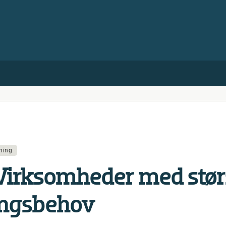
ning
Virk­som­he­der med stør
rings­be­hov