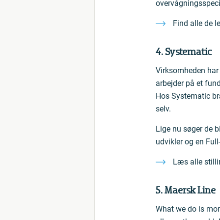
overvågningsspecia
Find alle de le
4. Systematic
Virksomheden har é
arbejder på et fund
Hos Systematic bræ
selv.
Lige nu søger de b
udvikler og en Full-
Læs alle still
5. Maersk Line
What we do is mor