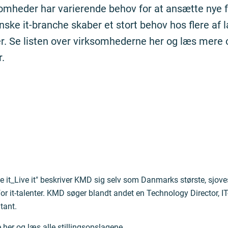
somheder har varierende behov for at ansætte nye 
nske it-branche skaber et stort behov hos flere af 
r. Se listen over virksomhederne her og læs mere
r.
 it_Live it" beskriver KMD sig selv som Danmarks største, sjov
or it-talenter. KMD søger blandt andet en Technology Director, I
tant.
e her og læs alle stillingsopslagene