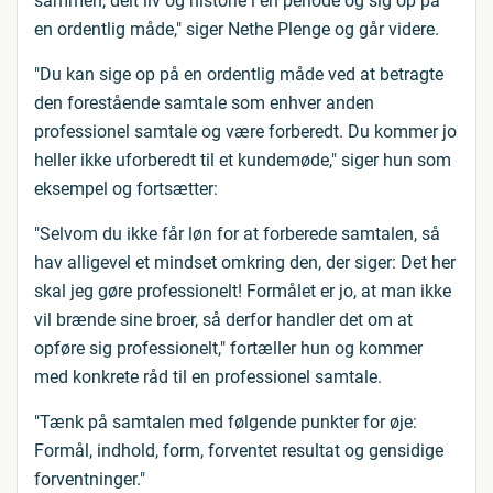
sammen, delt liv og historie i en periode og sig op på
en ordentlig måde," siger Nethe Plenge og går videre.
"Du kan sige op på en ordentlig måde ved at betragte
den forestående samtale som enhver anden
professionel samtale og være forberedt. Du kommer jo
heller ikke uforberedt til et kundemøde," siger hun som
eksempel og fortsætter:
"Selvom du ikke får løn for at forberede samtalen, så
hav alligevel et mindset omkring den, der siger: Det her
skal jeg gøre professionelt! Formålet er jo, at man ikke
vil brænde sine broer, så derfor handler det om at
opføre sig professionelt," fortæller hun og kommer
med konkrete råd til en professionel samtale.
"Tænk på samtalen med følgende punkter for øje:
Formål, indhold, form, forventet resultat og gensidige
forventninger."