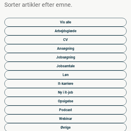
Sorter artikler efter emne.
Vis alle
Arbejdsglæde
CV
Ansøgning
Jobsøgning
Jobsamtale
Løn
It-karriere
Ny i it-job
Opsigelse
Podcast
Webinar
Øvrige