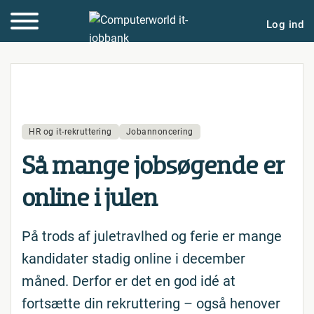
Log ind
HR og it-rekruttering
Jobannoncering
Så mange job­sø­gen­de er
online i julen
På trods af juletravlhed og ferie er mange
kandidater stadig online i december
måned. Derfor er det en god idé at
fortsætte din rekruttering – også henover