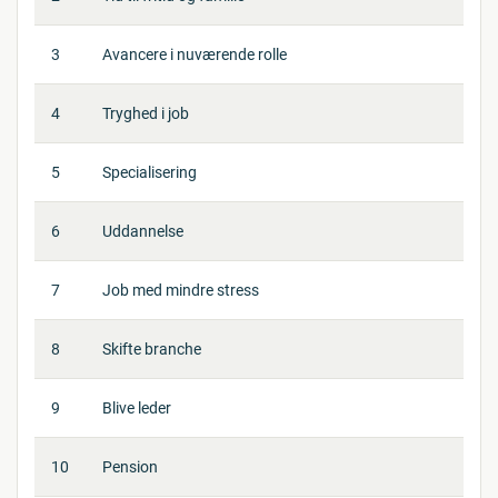
3
Avancere i nuværende rolle
4
Tryghed i job
5
Specialisering
6
Uddannelse
7
Job med mindre stress
8
Skifte branche
9
Blive leder
10
Pension