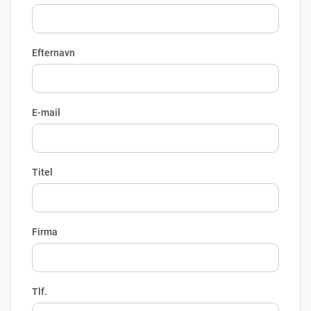
Efternavn
E-mail
Titel
Firma
Tlf.