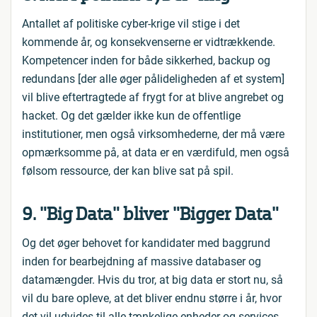
Antallet af politiske cyber-krige vil stige i det
kommende år, og konsekvenserne er vidtrækkende.
Kompetencer inden for både sikkerhed, backup og
redundans [der alle øger pålideligheden af et system]
vil blive eftertragtede af frygt for at blive angrebet og
hacket. Og det gælder ikke kun de offentlige
institutioner, men også virksomhederne, der må være
opmærksomme på, at data er en værdifuld, men også
følsom ressource, der kan blive sat på spil.
9. "Big Data" bliver "Bigger Data"
Og det øger behovet for kandidater med baggrund
inden for bearbejdning af massive databaser og
datamængder. Hvis du tror, at big data er stort nu, så
vil du bare opleve, at det bliver endnu større i år, hvor
det vil udvides til alle tænkelige enheder og services.