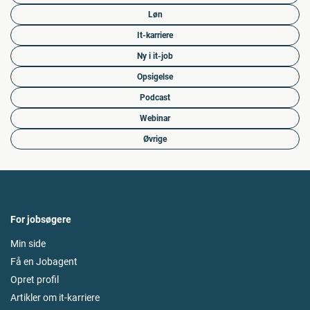
Løn
It-karriere
Ny i it-job
Opsigelse
Podcast
Webinar
Øvrige
For jobsøgere
Min side
Få en Jobagent
Opret profil
Artikler om it-karriere