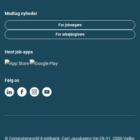
Modtag nyheder
For jobsøgere
For arbejdsgivere
Hent job-apps
Følg os
© Computerworld it-jobbank, Carl Jacobsens Vej 29-31, 2500 Valby,