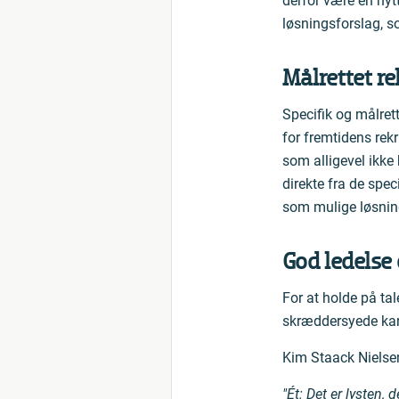
derfor være en nyt
løsningsforslag, s
Målrettet re
Specifik og målrett
for fremtidens rekr
som alligevel ikke
direkte fra de spe
som mulige løsnin
God ledelse 
For at holde på tal
skræddersyede karr
Kim Staack Nielsen
"Ét: Det er lysten,