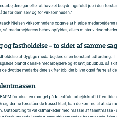
darbejdere går efter at have et betydningsfuldt job i den forstand
åde for dem selv og for virksomheden."
 Staack Nielsen virksomhedens opgave at hjælpe medarbejderen 
ren, så medarbejderens behov opfyldes, ellers mister virksomheder
g og fastholdelse - to sider af samme sag
stholdelse af dygtige medarbejdere er en konstant udfordring. Til
dsglæde blandt danske medarbejdere og et lavt jobudbud, så skifte
 de dygtige medarbejdere skifter job, der bliver også færre af d
talentmassen
APM forudser en mangel på talentfuld arbejdskraft i fremtiden,
 sig denne forestående trussel klart, kan de komme til at stå m
n. Outsourcing til vækstmarkeder med masser af talentmasse - s