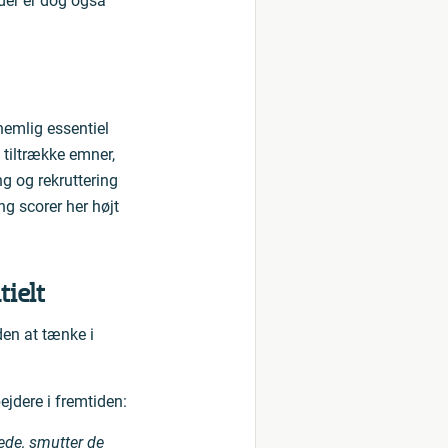
der er dog også
nemlig essentiel
 tiltrække emner,
g og rekruttering
g scorer her højt
tielt
den at tænke i
ejdere i fremtiden:
tede, smutter de