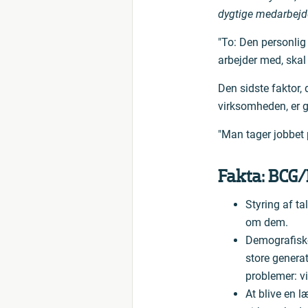
dygtige medarbejde
"To: Den personlig
arbejder med, skal
Den sidste faktor, 
virksomheden, er g
"Man tager jobbet 
Fakta: BCG/
Styring af ta
om dem.
Demografiske
store genera
problemer: v
At blive en 