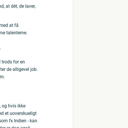
, at dét, de laver,
med at få
ne talenterne.
 trods for en
r de alligevel job.
em.
 og hvis ikke
ed et uoverskueligt
om fx Indien - kan