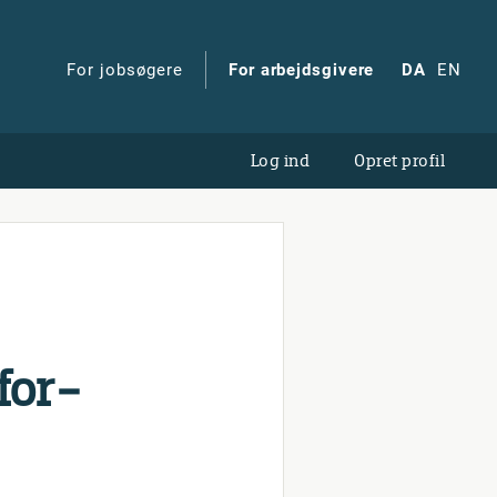
For jobsøgere
For arbejdsgivere
DA
EN
Log ind
Opret profil
for­