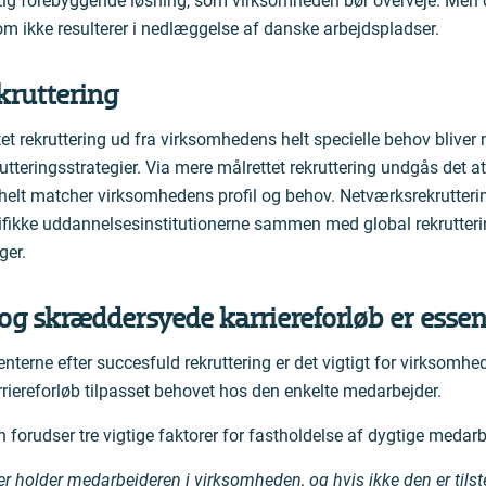
tig forebyggende løsning, som virksomheden bør overveje. Men 
om ikke resulterer i nedlæggelse af danske arbejdspladser.
kruttering
et rekruttering ud fra virksomhedens helt specielle behov bliver 
utteringsstrategier. Via mere målrettet rekruttering undgås det at
 helt matcher virksomhedens profil og behov. Netværksrekrutterin
cifikke uddannelsesinstitutionerne sammen med global rekrutterin
ger.
og skræddersyede karriereforløb er essen
enterne efter succesfuld rekruttering er det vigtigt for virksomhe
iereforløb tilpasset behovet hos den enkelte medarbejder.
 forudser tre vigtige faktorer for fastholdelse af dygtige medarb
 der holder medarbejderen i virksomheden, og hvis ikke den er tils