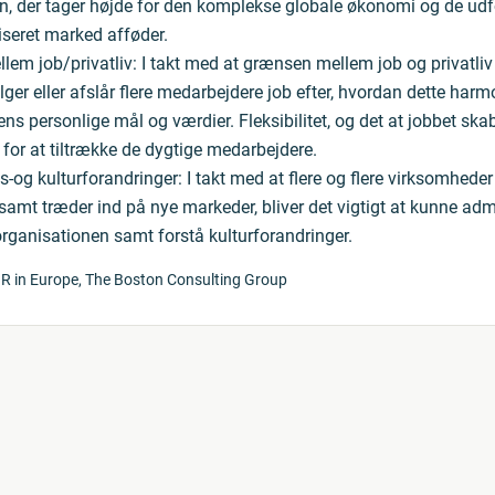
, der tager højde for den komplekse globale økonomi og de udfo
iseret marked afføder.
em job/privatliv: I takt med at grænsen mellem job og privatliv
er eller afslår flere medarbejdere job efter, hvordan dette har
s personlige mål og værdier. Fleksibilitet, og det at jobbet ska
t for at tiltrække de dygtige medarbejdere.
-og kulturforandringer: I takt med at flere og flere virksomheder 
samt træder ind på nye markeder, bliver det vigtigt at kunne adm
organisationen samt forstå kulturforandringer.
 HR in Europe, The Boston Consulting Group