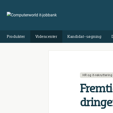
Produkter
Videncenter
Kandidat-søgning
HR og it-rekruttering
Frem­ti
drin­ge