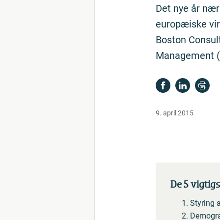
Det nye år nær
europæiske vir
Boston Consult
Management (
9. april 2015
De 5 vigtig
Styring 
Demogra