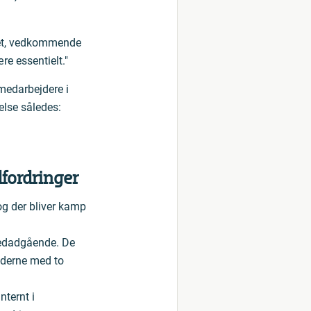
 dét, vedkommende
e essentielt."
 medarbejdere i
else således:
fordringer
og der bliver kamp
nedadgående. De
ederne med to
ternt i