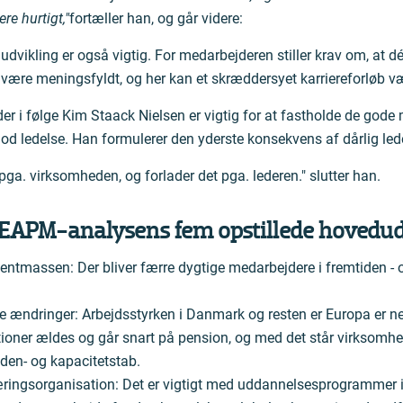
re hurtigt,"
fortæller han, og går videre:
 udvikling er også vigtig. For medarbejderen stiller krav om, at
 være meningsfyldt, og her kan et skræddersyet karriereforløb vær
der i følge Kim Staack Nielsen er vigtig for at fastholde de gode
od ledelse. Han formulerer den yderste konsekvens af dårlig led
pga. virksomheden, og forlader det pga. lederen." slutter han.
EAPM-analysens fem opstillede hovedud
lentmassen: Der bliver færre dygtige medarbejdere i fremtiden - 
 ændringer: Arbejdsstyrken i Danmark og resten er Europa er 
tioner ældes og går snart på pension, og med det står virksomh
iden- og kapacitetstab.
læringsorganisation: Det er vigtigt med uddannelsesprogrammer in