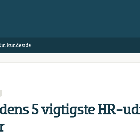
Din kundeside
­dens 5 vigtigste HR-ud­
r