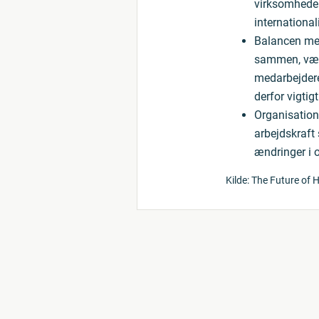
virksomheden
international
Balancen mell
sammen, vælg
medarbejderen
derfor vigtig
Organisations
arbejdskraft 
ændringer i 
Kilde: The Future of