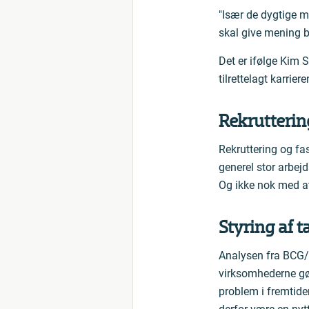
"Især de dygtige me
skal give mening b
Det er ifølge Kim
tilrettelagt karrie
Rekrutterin
Rekruttering og fa
generel stor arbej
Og ikke nok med at
Styring af 
Analysen fra BCG/E
virksomhederne gør
problem i fremtide