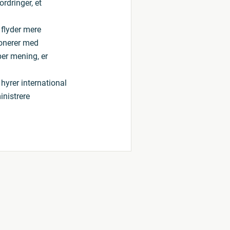
rdringer, et
 flyder mere
monerer med
ber mening, er
hyrer international
inistrere