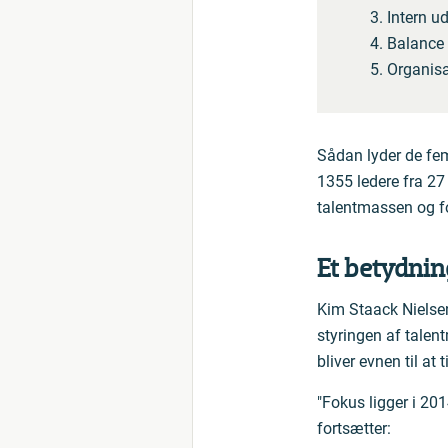
Intern u
Balance 
Organisa
Sådan lyder de fem
1355 ledere fra 27
talentmassen og fo
Et betydnin
Kim Staack Nielsen
styringen af talen
bliver evnen til at 
"Fokus ligger i 201
fortsætter: