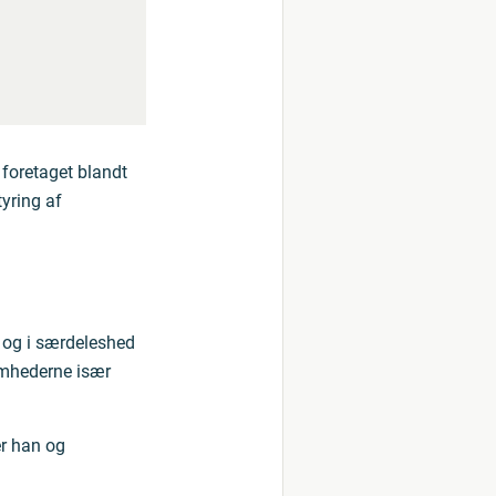
 foretaget blandt
yring af
 og i særdeleshed
omhederne især
er han og