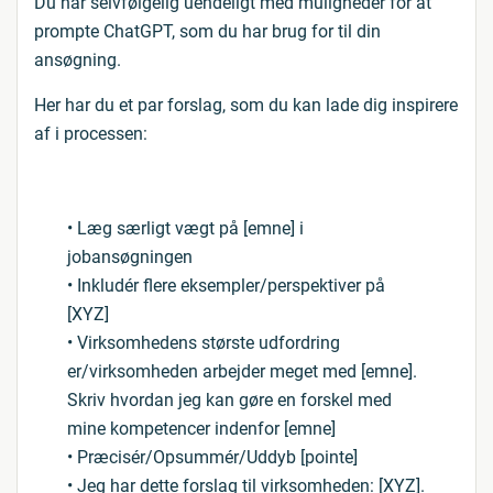
Du har selvfølgelig uendeligt med muligheder for at
prompte ChatGPT, som du har brug for til din
ansøgning.
Her har du et par forslag, som du kan lade dig inspirere
af i processen:
• Læg særligt vægt på [emne] i
jobansøgningen
• Inkludér flere eksempler/perspektiver på
[XYZ]
• Virksomhedens største udfordring
er/virksomheden arbejder meget med [emne].
Skriv hvordan jeg kan gøre en forskel med
mine kompetencer indenfor [emne]
• Præcisér/Opsummér/Uddyb [pointe]
• Jeg har dette forslag til virksomheden: [XYZ].