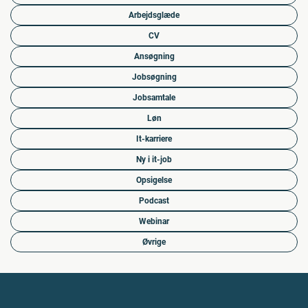
Arbejdsglæde
CV
Ansøgning
Jobsøgning
Jobsamtale
Løn
It-karriere
Ny i it-job
Opsigelse
Podcast
Webinar
Øvrige