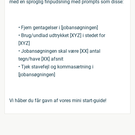
med en sproglig finpudsning med prompts som disse:
• Fjern gentagelser i [jobansøgningen]
• Brug/undlad udtrykket [XYZ] i stedet for
[XYZ]
• Jobansøgningen skal være [XX] antal
tegn/have [XX] afsnit
• Tjek stavefejl og kommasætning i
[jobansøgningen]
Vi håber du får gavn af vores mini start-guide!