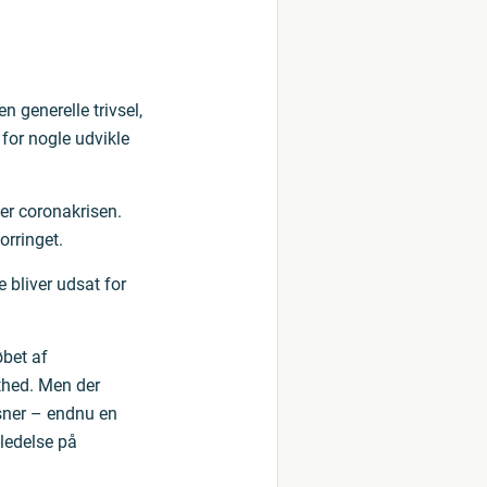
 generelle trivsel,
for nogle udvikle
der coronakrisen.
orringet.
 bliver udsat for
øbet af
athed. Men der
æsner – endnu en
ledelse på