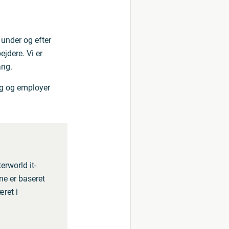
 under og efter
ejdere. Vi er
ang.
ng og employer
rworld it-
ne er baseret
ret i