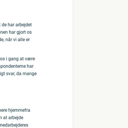
t de har arbejdet
onen har gjort os
, når vi alle er
 os i gang at være
espondenterne har
ligt svar, da mange
 mere hjemmefra
n at arbejde
 medarbejderes