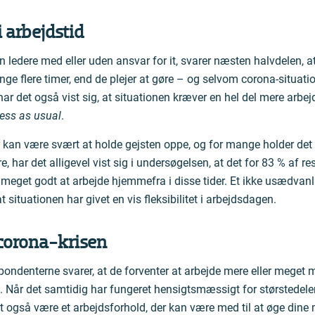
 arbejdstid
n ledere med eller uden ansvar for it, svarer næsten halvdelen, a
ange flere timer, end de plejer at gøre – og selvom corona-situati
har det også vist sig, at situationen kræver en hel del mere arbejde
ess as usual
.
er kan være svært at holde gejsten oppe, og for mange holder det
har det alligevel vist sig i undersøgelsen, at det for 83 % af r
r meget godt at arbejde hjemmefra i disse tider. Et ikke usædvan
t situationen har givet en vis fleksibilitet i arbejdsdagen.
 corona-krisen
ondenterne svarer, at de forventer at arbejde mere eller meget
n. Når det samtidig har fungeret hensigtsmæssigt for størstedele
 også være et arbejdsforhold, der kan være med til at øge dine