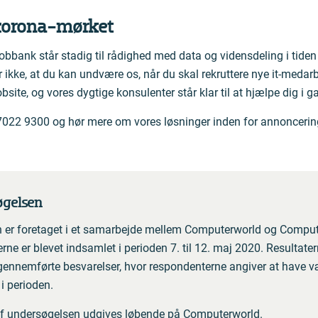
i corona-mørket
obbank står stadig til rådighed med data og vidensdeling i tiden
 ikke, at du kan undvære os, når du skal rekruttere nye it-medarb
obsite, og vores dygtige konsulenter står klar til at hjælpe dig i g
 7022 9300 og hør mere om vores løsninger inden for annonceri
gelsen
 er foretaget i et samarbejde mellem Computerworld og Compute
rne er blevet indsamlet i perioden 7. til 12. maj 2020. Resultater
 gennemførte besvarelser, hvor respondenterne angiver at have væ
i perioden.
af undersøgelsen udgives løbende på Computerworld.