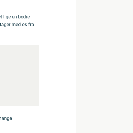
 lige en bedre
 tager med os fra
 mange