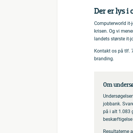
Der er lys 
Computerworld it-j
krisen. Og vi mener
landets største it-j
Kontakt os på tlf.
branding.
Om undersø
Undersøgelsen
jobbank. Svare
på i alt 1.083
beskæftigelse 
Resultaterne 