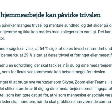
 hjemmearbejde kan påvirke trivslen
 påvirker manges trivsel og mentale sundhed, og det slider på den
r hjemme og ikke kan mødes med kolleger som vanligt. Det kan 
or.
ndersøgelsen viser, at 54 % siger at deres trivsel er uændret un
bemærke, at 29 % siger, at deres trivsel er forringet eller meget f
ndnu en udfordring, der skal tackles, når du og dine medarbejdere
, som for fleres vedkommende kan betyde meget for trivslen.
vunget til at bruge nye værktøjer som Skype, Zoom eller Teams i l
t stiller store krav til dig og dine medarbejders omstillingspar
ktøj, som kan gøre det ud for, at vi som mennesker er sociale v
 leder skal håndtere, når du skal praktisere nærværende corona-