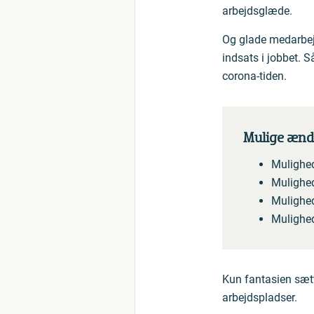
arbejdsglæde.
Og glade medarbejd
indsats i jobbet. S
corona-tiden.
Mulige ændr
Mulighed
Mulighed 
Mulighed
Mulighed 
Kun fantasien sætt
arbejdspladser.