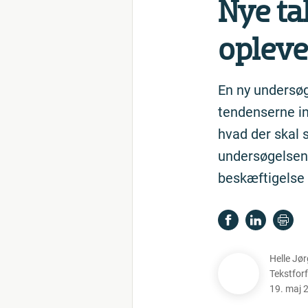
Nye tal
oplever
En ny undersøg
tendenserne in
hvad der skal 
undersøgelsen i
beskæftigelse i
Helle Jø
Tekstforf
19. maj 