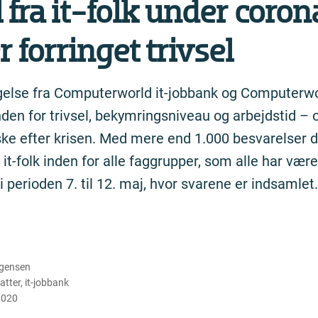
 fra it-folk under coron
 forringet trivsel
else fra Computerworld it-jobbank og Computerwo
den for trivsel, bekymringsniveau og arbejdstid – 
ske efter krisen. Med mere end 1.000 besvarelser 
t-folk inden for alle faggrupper, som alle har været
 perioden 7. til 12. maj, hvor svarene er indsamlet.
rgensen
atter
,
it-jobbank
2020