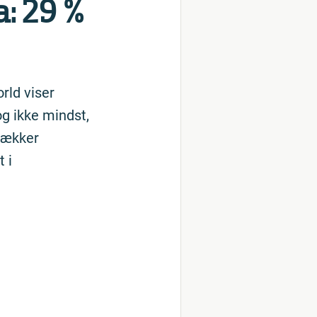
a: 29 %
rld viser
og ikke mindst,
dækker
 i