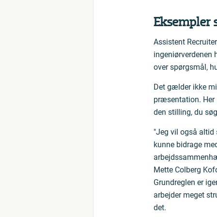
Eksempler s
Assistent Recruite
ingeniørverdenen h
over spørgsmål, hu
Det gælder ikke mi
præsentation. Her 
den stilling, du søg
"Jeg vil også alti
kunne bidrage med 
arbejdssammenhæng
Mette Colberg Kof
Grundreglen er ige
arbejder meget stru
det.