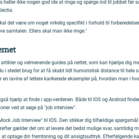
 heller ikke nogen god ide at ringe og spørge ind til jobbet før s
lectia.
kal det være om noget virkelig specifikt i forhold til forberedels
ve samtalen. Ellers skal man ikke ringe."
ernet
 artikler og velmenende guides på nettet, som kan hjælpe dig med 
 i stedet brug for at få skabt lidt humoristisk distance til hele 
 en lavine af lettere karikerede eksempler på, hvordan man i hver
også hjælp at finde i app-verdenen. Både til IOS og Android finde
oner ved at søge på "job interview".
Mock Job Interview" til IOS. Den stikker dig tilfældige spørgsmål
erefter gælder det om at levere det bedst mulige svar, samtidig 
 at optage din fremtoning og dit ansigtsudtryk. Efterfølgende ka