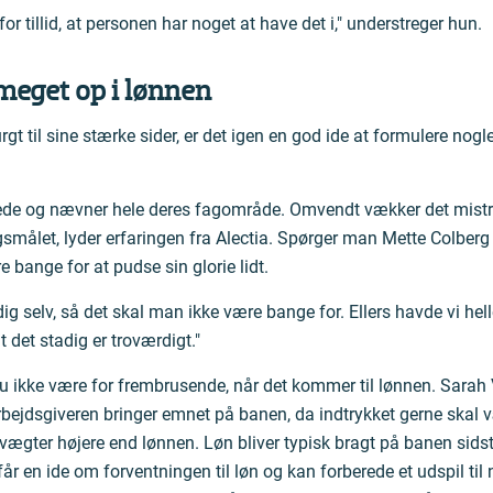
for tillid, at personen har noget at have det i," understreger hun.
 meget op i lønnen
gt til sine stærke sider, er det igen en god ide at formulere nog
rede og nævner hele deres fagområde. Omvendt vækker det mistr
smålet, lyder erfaringen fra Alectia. Spørger man Mette Colber
e bange for at pudse sin glorie lidt.
ig selv, så det skal man ikke være bange for. Ellers havde vi hel
t det stadig er troværdigt."
u ikke være for frembrusende, når det kommer til lønnen. Sarah Vi
rbejdsgiveren bringer emnet på banen, da indtrykket gerne skal v
ægter højere end lønnen. Løn bliver typisk bragt på banen sidst 
får en ide om forventningen til løn og kan forberede et udspil ti