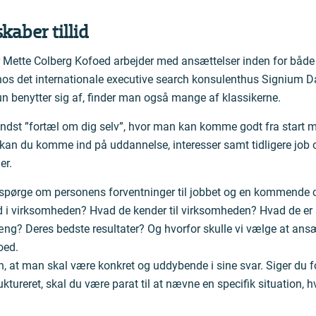
kaber tillid
r Mette Colberg Kofoed arbejder med ansættelser inden for både f
os det internationale executive search konsulenthus Signium D
n benytter sig af, finder man også mange af klassikerne.
ndst ”fortæl om dig selv”, hvor man kan komme godt fra start m
kan du komme ind på uddannelse, interesser samt tidligere job og 
er.
d spørge om personens forventninger til jobbet og en kommende c
i virksomheden? Hvad de kender til virksomheden? Hvad de er st
? Deres bedste resultater? Og hvorfor skulle vi vælge at ansæ
oed.
n, at man skal være konkret og uddybende i sine svar. Siger du f
ktureret, skal du være parat til at nævne en specifik situation, h