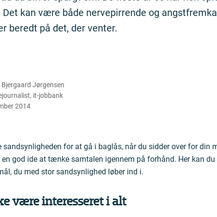
. Det kan være både nervepirrende og angstfremka
r beredt på det, der venter.
n Bjergaard Jørgensen
journalist
,
it-jobbank
mber 2014
e sandsynligheden for at gå i baglås, når du sidder over for d
et en god ide at tænke samtalen igennem på forhånd. Her kan du
ål, du med stor sandsynlighed løber ind i.
 være interesseret i alt