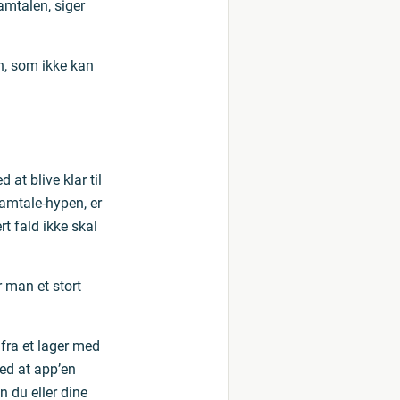
amtalen, siger
en, som ikke kan
at blive klar til
samtale-hypen, er
t fald ikke skal
r man et stort
 fra et lager med
med at app’en
n du eller dine