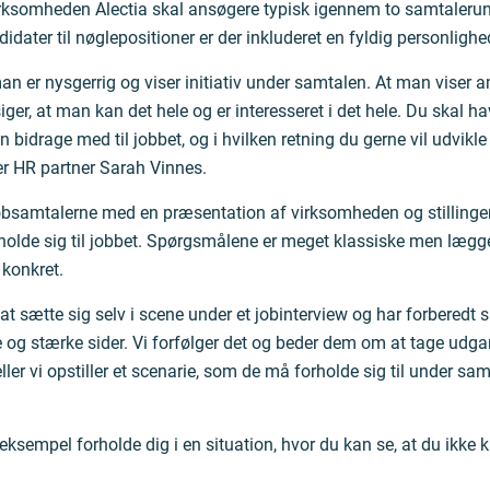
rksomheden Alectia skal ansøgere typisk igennem to samtalerund
ndidater til nøglepositioner er der inkluderet en fyldig personlighe
 man er nysgerrig og viser initiativ under samtalen. At man viser 
ger, at man kan det hele og er interesseret i det hele. Du skal have
 bidrage med til jobbet, og i hvilken retning du gerne vil udvikle
er HR partner Sarah Vinnes.
bsamtalerne med en præsentation af virksomheden og stillingen
olde sig til jobbet. Spørgsmålene er meget klassiske men lægger
konkret.
at sætte sig selv i scene under et jobinterview og har forberedt s
og stærke sider. Vi forfølger det og beder dem om at tage udga
eller vi opstiller et scenarie, som de må forholde sig til under sam
eksempel forholde dig i en situation, hvor du kan se, at du ikke 