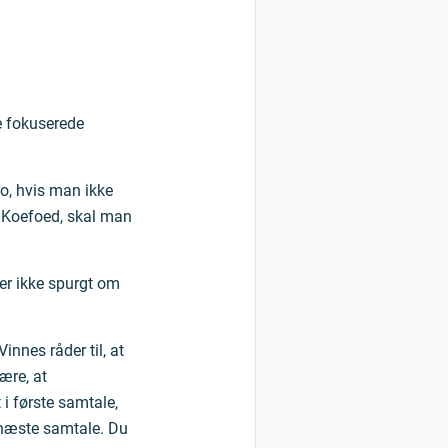
le fokuserede
o, hvis man ikke
g Koefoed, skal man
ler ikke spurgt om
nnes råder til, at
ære, at
i første samtale,
l næste samtale. Du