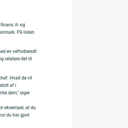
inans, it- og
anmark. På listen
ed en velforberedt
relatere det til
hef. Hvad de vil
olt af i
tte dem," siger
or eksempel, at du
vor du har gjort