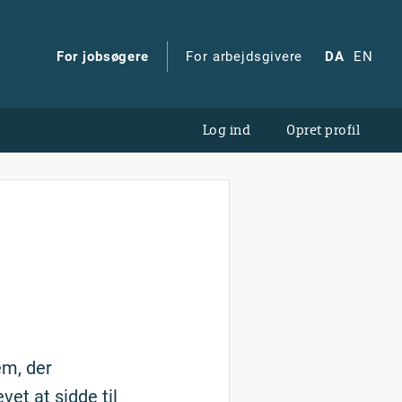
For jobsøgere
For arbejdsgivere
DA
EN
Log ind
Opret profil
em, der
et at sidde til