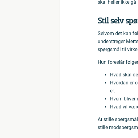
skal heller ikke gå
Stil selv sp
Selvom det kan føle
understreger Mette
spørgsmål til vir
Hun foreslår følg
Hvad skal der
Hvordan er o
er.
Hvem bliver 
Hvad vil være
At stille spørgsmå
stille modspørgsmål