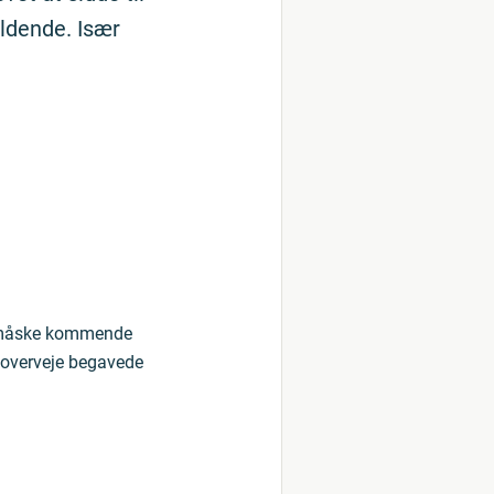
ldende. Især
in måske kommende
 overveje begavede