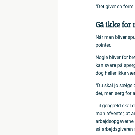
"Det giver en form 
Gå ikke for
Når man bliver spur
pointer.
Nogle bliver for b
kan svare på spørg
dog heller ikke vær
"Du skal jo sælge d
det, men sørg for a
Til gengæld skal d
man afventer, at a
arbejdsopgaverne v
så arbejdsgiveren 