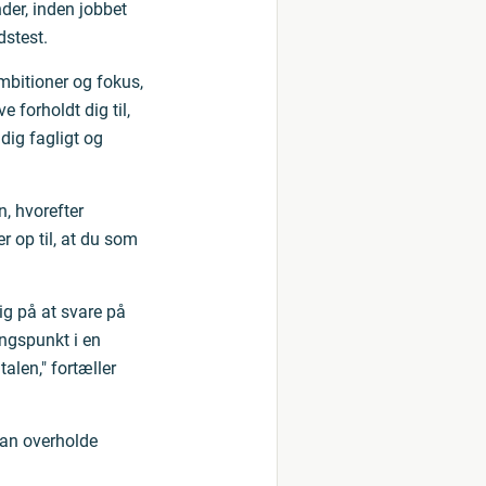
er, inden jobbet
dstest.
ambitioner og fokus,
 forholdt dig til,
 dig fagligt og
, hvorefter
 op til, at du som
ig på at svare på
ngspunkt i en
talen," fortæller
kan overholde