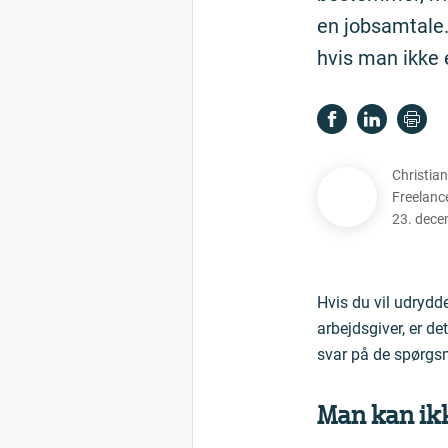
en jobsamtale
hvis man ikke e
Christia
Freelance
23. dece
Hvis du vil udrydd
arbejdsgiver, er d
svar på de spørgsm
Man kan ikke