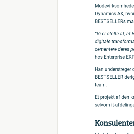
Modevirksomheden s
Dynamics AX, hvor 
BESTSELLERs mark
“Vi er stolte af, a
digitale transfor
cementere deres po
hos Enterprise ER
Han understreger d
BESTSELLER derige
team.
Et projekt af den 
selvom it-afdelinge
Konsulenter