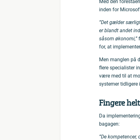
Med den foreståen
inden for Microso
”Det gælder særligt
er blandt andet ind
såsom økonomi,”
f
for, at implemente
Men manglen på de
flere specialister 
være med til at mo
systemer tidligere i
Fingere hel
Da implementeringe
bagagen:
”De kompetencer, d