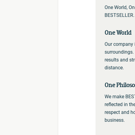
One World, On
BESTSELLER.
One World
Our company is
surroundings. 
results and st
distance.
One Philos
We make BESTS
reflected in t
respect and ho
business.