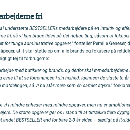
rbejderne fri
al understøtte BESTSELLERs medarbejdere på en intuitiv og effe
e fri, så vi kan bruge tiden på det rigtige ting, såsom at fokuser
et for tunge administrative opgaver,”
fortæller Pernille Geneser, 
eger, at it skal støtte op om alle brands og fokusere på rettid
gtigt tøj til forbrugerne:
arbejde med butikker og brands, og derfor skal it-medarbejderne 
 evne til at se forretningen i sin helhed. Igennem de sidste to år 
it-afdelingen, så vi nu står mere som én samlet styrke,”
forklare
de vi i mindre enheder med mindre opgaver, men nu er ambitione
ere. De større opgaver gør os i stand til at tiltrække flere dygtige
 andet BESTSELLER end for bare 2-3 år siden – særligt på it-sid