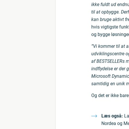
ikke fuldt ud endn
til at opbygge. De
kan bruge aktivt fr
hvis vigtigste funk
og bygge løsninge
”Vi kommer til at 
udviklingscentre og
af BESTSELLERs med
indflydelse er der 
Microsoft Dynamics
samtidig en unik mu
Og det er ikke bare
Læs også:
Lau
Nordea og M