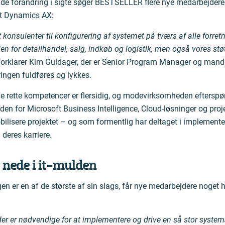
de forandring i sigte søger BESTSELLER flere nye medarbejde
ft Dynamics AX:
 konsulenter til konfigurering af systemet på tværs af alle forre
en for detailhandel, salg, indkøb og logistik, men også vores stø
orklarer Kim Guldager, der er Senior Program Manager og mande
ringen fuldføres og lykkes.
 rette kompetencer er flersidig, og modevirksomheden efterspør
inden for Microsoft Business Intelligence, Cloud-løsninger og proj
bilisere projektet – og som formentlig har deltaget i implemente
 deres karriere.
t nede i it-mulden
n er en af de største af sin slags, får nye medarbejdere noget h
er er nødvendige for at implementere og drive en så stor system