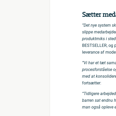
Sætter meda
”Det nye system sk
slippe medarbejdern
produktmiks i sted
BESTSELLER, og påp
leverance af moderi
”Vi har et tæt sam
procesforståelse og
med at konsolidere 
fortsætter:
”Tidligere arbejde
barren sat endnu høj
man også opleve et