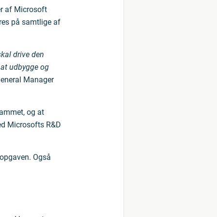
r af Microsoft
res på samtlige af
skal drive den
 at udbygge og
 General Manager
rammet, og at
ed Microsofts R&D
e opgaven. Også