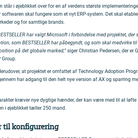
tår i øjeblikket over for en af verdens største implementeringe
softwaren skal fungere som et nyt ERP-system. Det skal etable
eder og for samtlige brands.
t BESTSELLER har valgt Microsoft i forbindelse med projektet, der 
mation, som BESTSELLER har påbegyndt, og som skal medvirke til
sition på det globale marked,”
siger Christian Pedersen, der er
P Group.
erudover, at projektet er omfattet af Technology Adoption Prog
nnem har adgang til den helt nye version af AX og sparring m
karakter kræver nye dygtige hænder, der kan være med til at løft
n i øjeblikket tæller 250 mand.
 til konfigurering