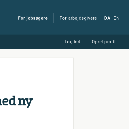
For jobsøgere
For arbejdsgivere
DA
EN
Log ind
Opret profil
med ny