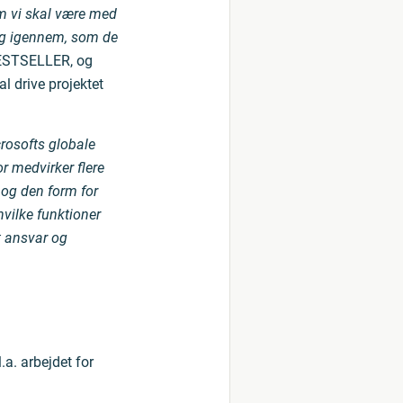
m vi skal være med
ing igennem, som de
BESTSELLER, og
al drive projektet
rosofts globale
or medvirker flere
 og den form for
hvilke funktioner
t ansvar og
a. arbejdet for