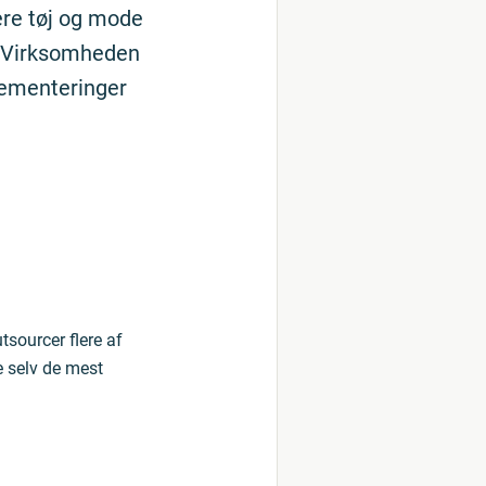
ere tøj og mode
. Virksomheden
lementeringer
sourcer flere af
e selv de mest