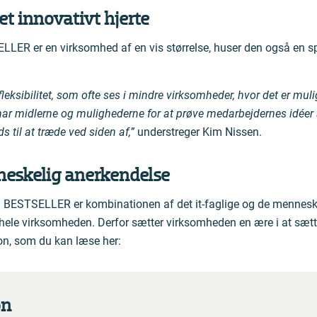
et innovativt hjerte
LER er en virksomhed af en vis størrelse, huser den også en s
 fleksibilitet, som ofte ses i mindre virksomheder, hvor det er muli
har midlerne og mulighederne for at prøve medarbejdernes idéer a
s til at træde ved siden af,”
understreger Kim Nissen.
neskelig anerkendelse
d BESTSELLER er kombinationen af det it-faglige og de menneskel
le virksomheden. Derfor sætter virksomheden en ære i at sæt
ion, som du kan læse her:
on