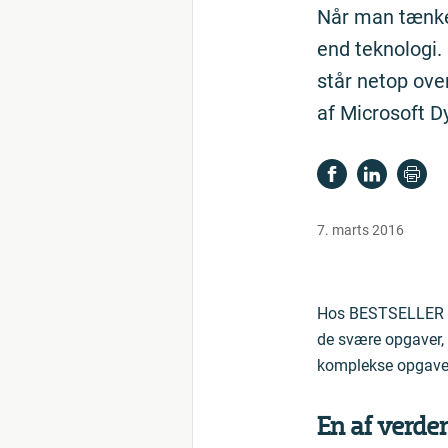
Når man tænker
end teknologi.
står netop ove
af Microsoft D
7. marts 2016
Hos BESTSELLER vi
de svære opgaver, 
komplekse opgaver.
En af verden