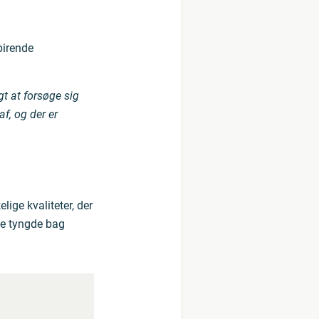
pirende
gt at forsøge sig
f, og der er
ige kvaliteter, der
te tyngde bag