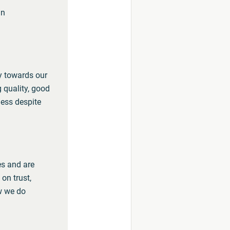
in
y towards our
 quality, good
ness despite
s and are
on trust,
w we do