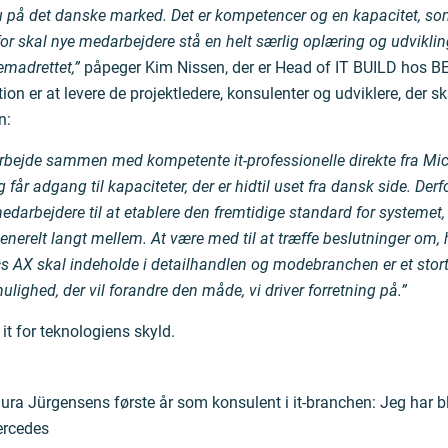
u på det danske marked. Det er kompetencer og en kapacitet, so
rfor skal nye medarbejdere stå en helt særlig oplæring og udvikl
emadrettet,”
påpeger Kim Nissen, der er Head of IT BUILD hos 
tion er at levere de projektledere, konsulenter og udviklere, der sk
n:
arbejde sammen med kompetente it-professionelle direkte fra Mic
 får adgang til kapaciteter, der er hidtil uset fra dansk side. Derf
arbejdere til at etablere den fremtidige standard for systemet,
generelt langt mellem. At være med til at træffe beslutninger om, 
 AX skal indeholde i detailhandlen og modebranchen er et stor
lighed, der vil forandre den måde, vi driver forretning på.”
 it for teknologiens skyld.
ra Jürgensens første år som konsulent i it-branchen: Jeg har bl.
ercedes