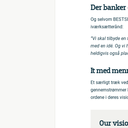
Der banker 
Og selvom BESTSEL
iværksætterånd:
”Vi skal tilbyde en
med en idé. Og vi 
heldigvis også plad
It med men
Et særligt træk ve
gennemstrømmer he
ordene i deres vis
Our visi