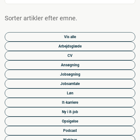
Sorter artikler efter emne.
Vis alle
Arbejdsglæde
CV
Ansøgning
Jobsøgning
Jobsamtale
Løn
It-karriere
Ny i it-job
Opsigelse
Podcast