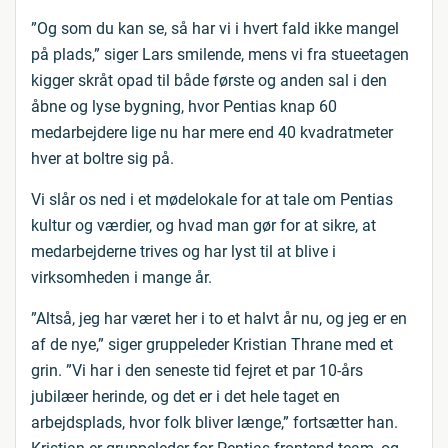
”Og som du kan se, så har vi i hvert fald ikke mangel
på plads,” siger Lars smilende, mens vi fra stueetagen
kigger skråt opad til både første og anden sal i den
åbne og lyse bygning, hvor Pentias knap 60
medarbejdere lige nu har mere end 40 kvadratmeter
hver at boltre sig på.
Vi slår os ned i et mødelokale for at tale om Pentias
kultur og værdier, og hvad man gør for at sikre, at
medarbejderne trives og har lyst til at blive i
virksomheden i mange år.
”Altså, jeg har været her i to et halvt år nu, og jeg er en
af de nye,” siger gruppeleder Kristian Thrane med et
grin. ”Vi har i den seneste tid fejret et par 10-års
jubilæer herinde, og det er i det hele taget en
arbejdsplads, hvor folk bliver længe,” fortsætter han.