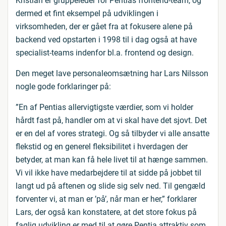
Kristian er gruppeleder for Pentias frontend-team, og
dermed et fint eksempel på udviklingen i
virksomheden, der er gået fra at fokusere alene på
backend ved opstarten i 1998 til i dag også at have
specialist-teams indenfor bl.a. frontend og design.
Den meget lave personaleomsætning har Lars Nilsson
nogle gode forklaringer på:
”En af Pentias allervigtigste værdier, som vi holder
hårdt fast på, handler om at vi skal have det sjovt. Det
er en del af vores strategi. Og så tilbyder vi alle ansatte
flekstid og en generel fleksibilitet i hverdagen der
betyder, at man kan få hele livet til at hænge sammen.
Vi vil ikke have medarbejdere til at sidde på jobbet til
langt ud på aftenen og slide sig selv ned. Til gengæld
forventer vi, at man er ’på’, når man er her,” forklarer
Lars, der også kan konstatere, at det store fokus på
faglig udvikling er med til at gøre Pentia attraktiv som