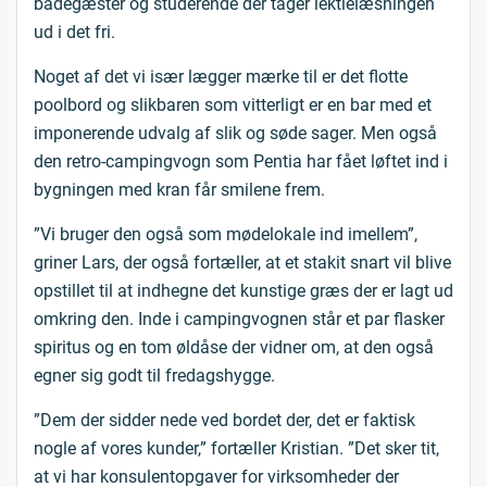
badegæster og studerende der tager lektielæsningen
ud i det fri.
Noget af det vi især lægger mærke til er det flotte
poolbord og slikbaren som vitterligt er en bar med et
imponerende udvalg af slik og søde sager. Men også
den retro-campingvogn som Pentia har fået løftet ind i
bygningen med kran får smilene frem.
”Vi bruger den også som mødelokale ind imellem”,
griner Lars, der også fortæller, at et stakit snart vil blive
opstillet til at indhegne det kunstige græs der er lagt ud
omkring den. Inde i campingvognen står et par flasker
spiritus og en tom øldåse der vidner om, at den også
egner sig godt til fredagshygge.
”Dem der sidder nede ved bordet der, det er faktisk
nogle af vores kunder,” fortæller Kristian. ”Det sker tit,
at vi har konsulentopgaver for virksomheder der