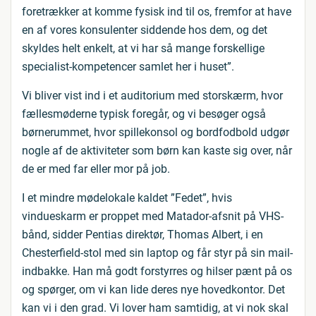
foretrækker at komme fysisk ind til os, fremfor at have
en af vores konsulenter siddende hos dem, og det
skyldes helt enkelt, at vi har så mange forskellige
specialist-kompetencer samlet her i huset”.
Vi bliver vist ind i et auditorium med storskærm, hvor
fællesmøderne typisk foregår, og vi besøger også
børnerummet, hvor spillekonsol og bordfodbold udgør
nogle af de aktiviteter som børn kan kaste sig over, når
de er med far eller mor på job.
I et mindre mødelokale kaldet ”Fedet”, hvis
vindueskarm er proppet med Matador-afsnit på VHS-
bånd, sidder Pentias direktør, Thomas Albert, i en
Chesterfield-stol med sin laptop og får styr på sin mail-
indbakke. Han må godt forstyrres og hilser pænt på os
og spørger, om vi kan lide deres nye hovedkontor. Det
kan vi i den grad. Vi lover ham samtidig, at vi nok skal