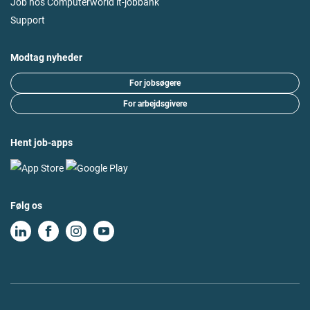
Job hos Computerworld it-jobbank
Support
Modtag nyheder
For jobsøgere
For arbejdsgivere
Hent job-apps
Følg os