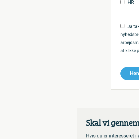
HR
Ja ta
nyhedsbre
arbejdsma
at klikke 
Hen
Skal vi gennem
Hvis du er interesseret