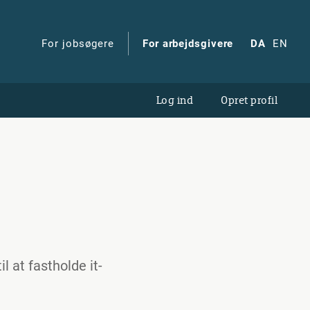
For jobsøgere
For arbejdsgivere
DA
EN
Log ind
Opret profil
 at fastholde it-