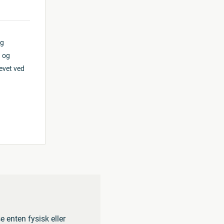
ig
g og
revet ved
 enten fysisk eller