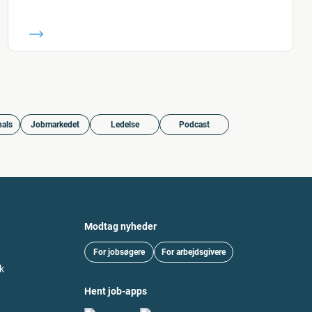
nals
Jobmarkedet
Ledelse
Podcast
Modtag nyheder
For jobsøgere
For arbejdsgivere
k
Hent job-apps