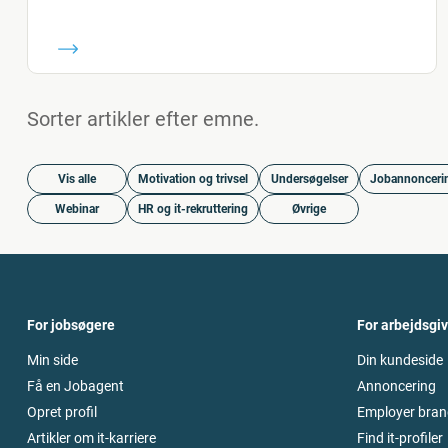
Sorter artikler efter emne.
Vis alle
Motivation og trivsel
Undersøgelser
Jobannonceri
Webinar
HR og it-rekruttering
Øvrige
For jobsøgere
For arbejdsgi
Min side
Din kundeside
Få en Jobagent
Annoncering
Opret profil
Employer bran
Artikler om it-karriere
Find it-profiler