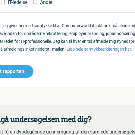
IT-ledelse
Andet
k, jeg giver hermed samtykke til at Computerworld it-jobbank må sende m
ve inden for områderne rekruttering, employer branding, jobannoncerin
rkedet for IT-professionelle. Jeg kan til hver en tid afmelde mig nyhedsb
på afmeldingslinket nederst i mailen.
Læs hele samtykkeerklæringen her.
t rapporten
gå undersøgelsen med dig?
 i at få en dybdegående gennemgang af den samlede undersøgelse