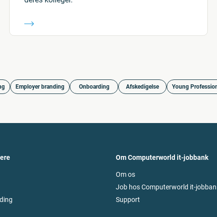
ng
Employer branding
Onboarding
Afskedigelse
Young Professio
vere
Om Computerworld it-jobbank
Om os
Job hos Computerworld it-jobban
ding
Support