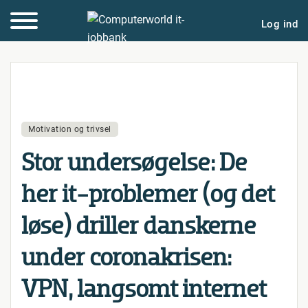
Log ind
Motivation og trivsel
Stor un­der­sø­gel­se: De
her it-problemer (og det
løse) driller danskerne
under cor­ona­kri­sen:
VPN, langsomt internet