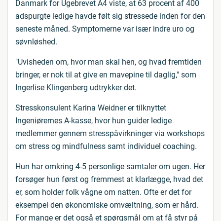
Danmark for Ugebrevet A4 viste, at 63 procent af 400
adspurgte ledige havde følt sig stressede inden for den
seneste måned. Symptomerne var især indre uro og
søvnløshed.
"Uvisheden om, hvor man skal hen, og hvad fremtiden
bringer, er nok til at give en mavepine til daglig," som
Ingerlise Klingenberg udtrykker det.
Stresskonsulent Karina Weidner er tilknyttet
Ingeniørernes A-kasse, hvor hun guider ledige
medlemmer gennem stresspåvirkninger via workshops
om stress og mindfulness samt individuel coaching.
Hun har omkring 4-5 personlige samtaler om ugen. Her
forsøger hun først og fremmest at klarlægge, hvad det
er, som holder folk vågne om natten. Ofte er det for
eksempel den økonomiske omvæltning, som er hård.
For mange er det også et spørgsmål om at få styr på