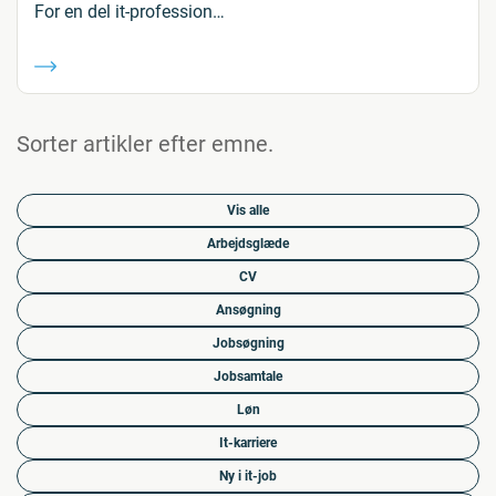
For en del it-profession…
Sorter artikler efter emne.
Vis alle
Arbejdsglæde
CV
Ansøgning
Jobsøgning
Jobsamtale
Løn
It-karriere
Ny i it-job